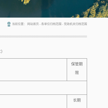
当前位置：
网站首页
-
各单位归档范围
-
党政机关归档范围
C
）
保管期
限
长期